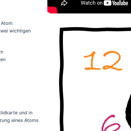
n Atom
zwei wichtigen
rn
nen
lidkarte und in
tzung eines Atoms